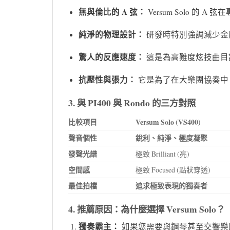
無與倫比的 A 弦：
Versum Solo 
純淨的物理設計：
研發時特別強調減少金
驚人的反應速度：
這是為高難度炫技曲目
抗壓性與張力：
它是為了在大樂團協奏中
3. 與 PI400 與 Rondo 的三方對照
比較項目
Versum Solo (VS400)
聲音個性
銳利、純淨、極度凝聚
發聲光譜
極致 Brilliant (亮)
空間感
極致 Focused (點狀穿透)
最佳拍檔
追求極致表現的獨奏者
4. 推薦原因：為什麼選擇 Versum Solo？
獨奏霸主：
如果您需要與鋼琴甚至交響樂團