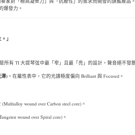
) 為了應對現代獨奏家對「極高凝聚力」與「抗壓性」的需求而開發的旗艦產品
感的爆發力。
生。」
是所有 TI 大提琴弦中最「窄」且最「亮」的設計，聲音絕不發
屬光澤)
。在屬性表中，它的光譜極度偏向 Brilliant 與 Focused。
alloy wound over Carbon steel core)。
en wound over Spiral core)。