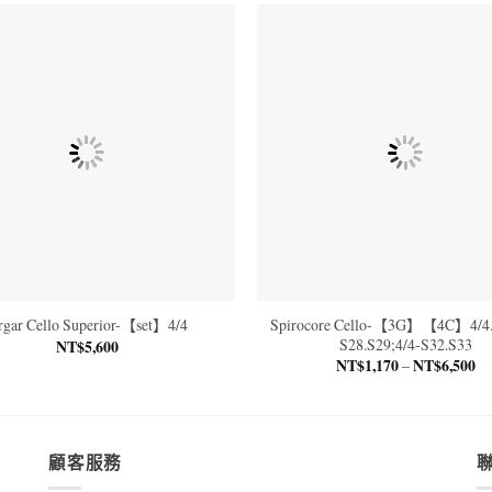
Spirocore Cello-【3G】【4C】4/4.3
rgar Cello Superior-【set】4/4
S28.S29;4/4-S32.S33
NT$
5,600
NT$
1,170
NT$
6,500
價
–
格
範
圍
NT
到
NT
顧客服務