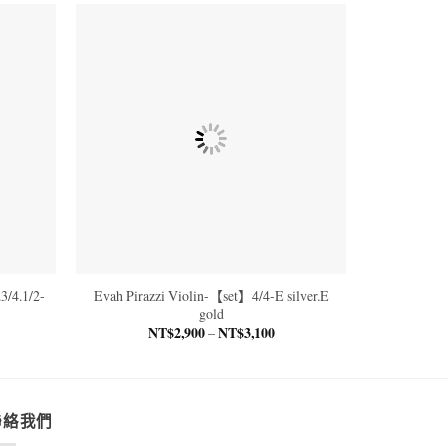
/4.1/2-
Evah Pirazzi Violin-【set】4/4-E silver.E
gold
NT$
2,900
NT$
3,100
價
–
格
範
：
圍：
$1,170
NT$2,900
到
$6,500
NT$3,100
聯絡我們