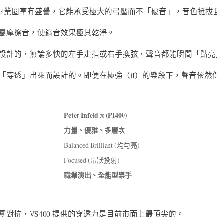
的 A 弦在專業圈享有盛譽，它能承受極大的弓壓而不「破音」，音色
屬摩擦音，使錄音效果極其乾淨。
設計的，無論多快的左手走指或右手換弦，聲音都能瞬間「點亮
「穿透」出來而設計的。即便在極強（ff）的樂段下，聲音依然
Peter Infeld π (PI400)
力量、優雅、多層次
Balanced Brilliant (均勻亮)
Focused (帶狀投射)
職業演出、全能型樂手
對抗，VS400 提供的穿透力是目前市面上最頂尖的。