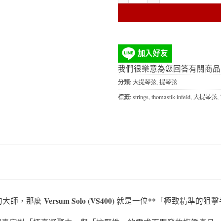
彩
繪
止
滑
板
(附
贈
我們很樂意為您回答有關商品
磁
分類:
大提琴弦
,
提琴弦
鐵
尾
標籤:
strings
,
thomastik-infeld
,
大提琴弦
,
針
套)
Versum Solo (VS400)
的大師，那麼
就是一位**「極致精準的狙擊