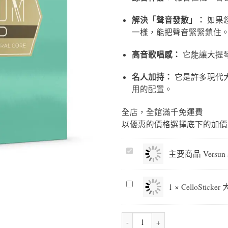
解決「聲音發散」：
如果您
一樣，能把聲音緊緊鎖住
高音歌唱感：
它能讓大提
名人加持：
它是許多現代大提
用的配置。
全店，全館滿千免運費
以優惠的價格選擇底下的加價
Versun
主要商品
Versun
solo
Cello(VES400)-
CelloSticker
【set】
1
×
CelloSti
大
4/4
提
Versun solo Cello(VES400)-【set
琴