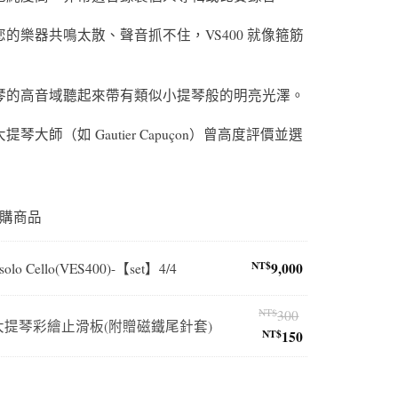
的樂器共鳴太散、聲音抓不住，VS400 就像箍筋
。
琴的高音域聽起來帶有類似小提琴般的明亮光澤。
琴大師（如 Gautier Capuçon）曾高度評價並選
購商品
NT$
9,000
 solo Cello(VES400)-【set】4/4
NT$
原
300
cker 大提琴彩繪止滑板(附贈磁鐵尾針套)
NT$
150
始
目
價
前
】4/4 數量
格：
價