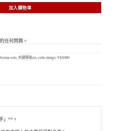
NT$300。
格：
加入購物車
NT$150。
的任何問題。
Versun solo
,
大提琴弦set
,
cello strings
,
VES400
手」**。