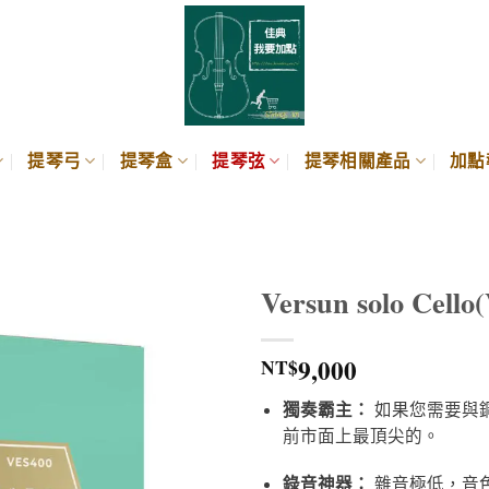
提琴弓
提琴盒
提琴弦
提琴相關產品
加點
Versun solo Cell
9,000
NT$
獨奏霸主：
如果您需要與鋼
前市面上最頂尖的。
錄音神器：
雜音極低，音