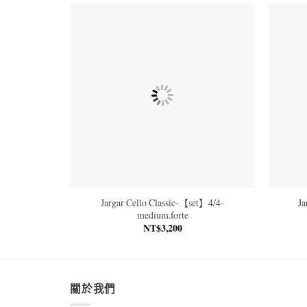
Jargar Cello Classic-【set】4/4-
Ja
medium.forte
NT$
3,200
關於我們