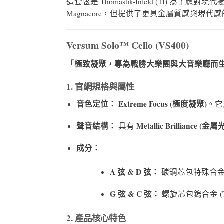
這套弦是 Thomastik-Infeld (TI
Magnacore，但提供了更具金屬質感與現代
Versum Solo™ Cello (VS400)
「極致凝聚，專為戰勝大樂團與大音樂廳而
1. 官網規格與屬性
音色定位：
Extreme Focus (極度凝聚)
。它
聲音結構：
Metallic Brilliance (金
具有
成分：
A 弦 & D 弦：
碳鋼芯包特殊合金 (Multi
G 弦 & C 弦：
螺旋芯包鎢合金 (Tungst
2. 產品核心特色