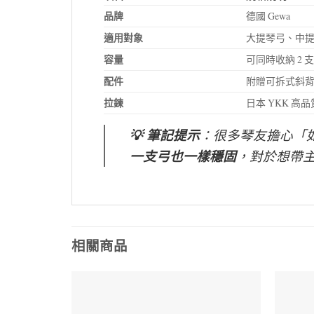
品牌
德國 Gewa
適用對象
大提琴弓、中
容量
可同時收納 2 
配件
附贈可拆式斜
拉鍊
日本 YKK 高
💡 筆記提示
：很多琴友擔心「如
一支弓也一樣穩固
，對於想帶主
相關商品