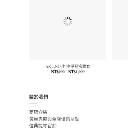
ARTINO 小.中提琴盒雨套
NT$
900
NT$
1,000
價
–
格
範
圍：
NT$900
到
NT$1,000
關於我們
商店介紹
會員專屬與全店優惠活動
佳典提琴官網