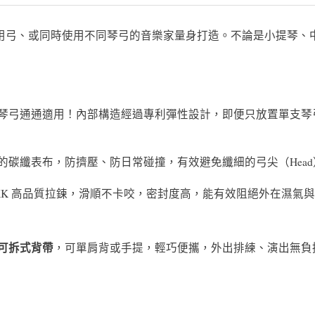
用弓、或同時使用不同琴弓的音樂家量身打造。不論是小提琴、
琴弓通通適用！內部構造經過專利彈性設計，即便只放置單支琴
碳纖表布，防擠壓、防日常碰撞，有效避免纖細的弓尖（Head）
KK 高品質拉鍊，滑順不卡咬，密封度高，能有效阻絕外在濕氣
可拆式背帶
，可單肩背或手提，輕巧便攜，外出排練、演出無負