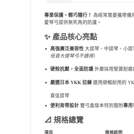
專業保護，輕巧隨行！
為經常需要攜帶備
愛琴弓提供無死角的防護。
✨ 產品核心亮點
高強廣泛兼容性
大提琴、中提琴、小提
低音大提琴弓不適用
）
硬殼抗壓，全面防護
外層採用堅實耐磨的
嚴選日本 YKK 拉鍊
選用順暢耐用的 Y
喜弦提琴
便利背帶設計
專用
雙弓盒版本特別隨附
📐 規格總覽
項目
規格說明