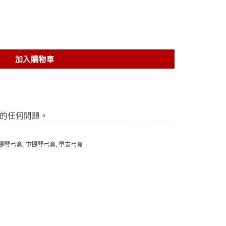
小提琴弓通用） 數量
加入購物車
的任何問題。
提琴弓盒
,
中提琴弓盒
,
單支弓盒