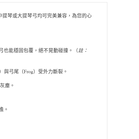
中提琴或大提琴弓均可完美兼容，為您的心
註：
弓也能穩固包覆，絕不晃動碰撞。（
與弓尾（Frog）受外力斷裂。
與灰塵。
擔。