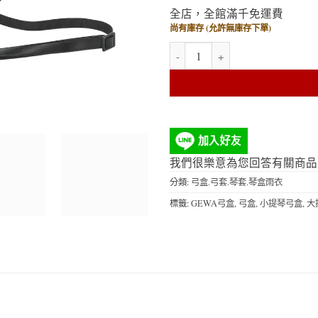
全店，全館滿千免運費
尚有庫存 (允許無庫存下單)
Gewa 通用型雙提琴弓盒（大.中.
我們很樂意為您回答有關商品
分類:
弓盒.弓套.琴套.琴盒雨衣
標籤:
GEWA弓盒
,
弓盒
,
小提琴弓盒
,
大