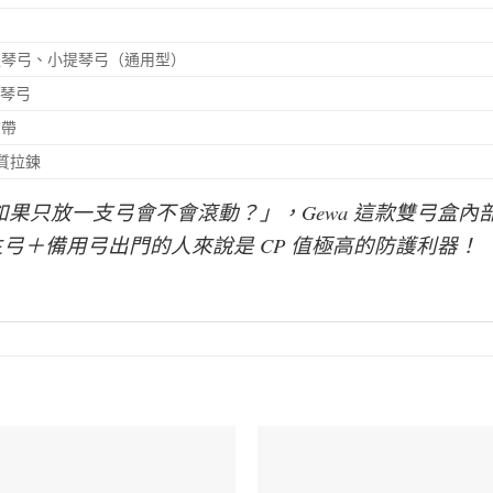
提琴弓、小提琴弓（通用型）
支琴弓
背帶
品質拉鍊
果只放一支弓會不會滾動？」，Gewa 這款雙弓盒
弓＋備用弓出門的人來說是 CP 值極高的防護利器！