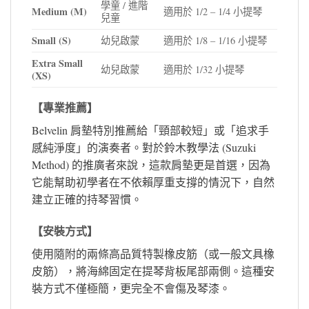
學童 / 進階
Medium (M)
適用於 1/2 – 1/4 小提琴
兒童
Small (S)
幼兒啟蒙
適用於 1/8 – 1/16 小提琴
Extra Small
幼兒啟蒙
適用於 1/32 小提琴
(XS)
【專業推薦】
Belvelin 肩墊特別推薦給「頸部較短」或「追求手
感純淨度」的演奏者。對於鈴木教學法 (Suzuki
Method) 的推廣者來說，這款肩墊更是首選，因為
它能幫助初學者在不依賴厚重支撐的情況下，自然
建立正確的持琴習慣。
【安裝方式】
使用隨附的兩條高品質特製橡皮筋（或一般文具橡
皮筋），將海綿固定在提琴背板尾部兩側。這種安
裝方式不僅極簡，更完全不會傷及琴漆。