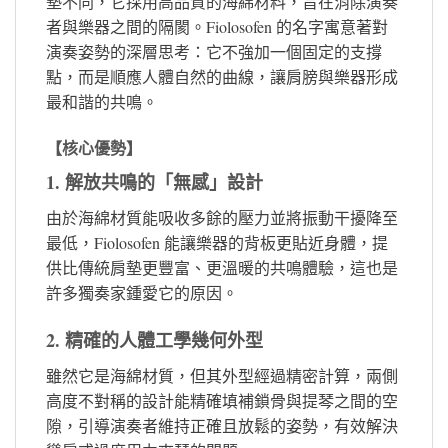
墊不同，它採用高品質的海綿材料，旨在消除演奏
者與樂器之間的隔閡。Fiolosofen 的名字寓意著對
演奏姿勢的深層思考：它不強加一個固定的支撐
點，而是順應人體自然的曲線，讓肩膀與樂器形成
最和諧的共鳴。
【核心優勢】
1. 解放共鳴的「無感」設計
由於海綿材質能吸收多餘的壓力並將振動干擾降至
最低，Fiolosofen 能讓樂器的背板更貼近身體，提
供比傳統肩墊更豐富、更溫暖的共鳴體驗，這也是
許多獨奏家鍾愛它的原因。
2. 精確的人體工學幾何外型
雖然它是海綿材質，但其外型經過精密計算，兩側
高度不對稱的設計能精確填補鎖骨與提琴之間的空
隙，引導演奏者維持正確且放鬆的姿勢，有效解決