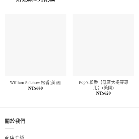
範
格
圍：
範
NT$180
圍：
到
NT$1,000
NT$350
到
NT$1,400
Pop’s 松香【低音大提琴專
William Salchow 松香(美國)
用】(美國)
NT$
680
NT$
620
關於我們
商店介紹