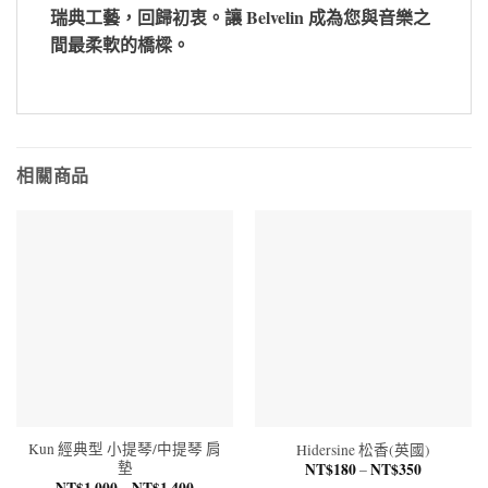
瑞典工藝，回歸初衷。讓 Belvelin 成為您與音樂之
間最柔軟的橋樑。
相關商品
Kun 經典型 小提琴/中提琴 肩
Hidersine 松香(英國)
墊
NT$
180
NT$
350
價
–
格
NT$
1,000
NT$
1,400
價
–