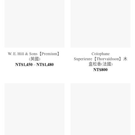
W. E. Hill & Sons【Premium】
Colophane
(英國)
Superieure【Thorvaldsson】木
盒松香(法國)
NT$
1,450
NT$
1,480
價
–
格
NT$
800
範
圍：
NT$1,450
到
NT$1,480