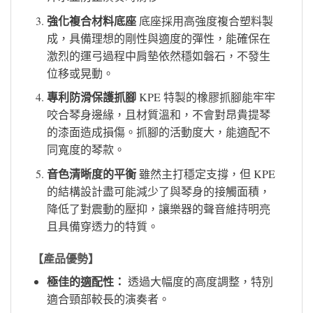
強化複合材料底座
底座採用高強度複合塑料製
成，具備理想的剛性與適度的彈性，能確保在
激烈的運弓過程中肩墊依然穩如磐石，不發生
位移或晃動。
專利防滑保護抓腳
KPE 特製的橡膠抓腳能牢牢
咬合琴身邊緣，且材質溫和，不會對昂貴提琴
的漆面造成損傷。抓腳的活動度大，能適配不
同寬度的琴款。
音色清晰度的平衡
雖然主打穩定支撐，但 KPE
的結構設計盡可能減少了與琴身的接觸面積，
降低了對震動的壓抑，讓樂器的聲音維持明亮
且具備穿透力的特質。
【產品優勢】
極佳的適配性：
透過大幅度的高度調整，特別
適合頸部較長的演奏者。