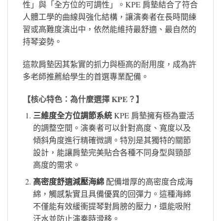
性」與「全方位的可調性」。KPE 肩墊結合了符合
人體工學的曲線與強化結構，讓演奏者在長時間練
習或高難度演出中，依然能維持最舒適、最自然的
持琴姿勢。
這款肩墊因其紮實的抓力與極高的耐用度，成為許
多老師推薦給學生的首選專業配備。
【核心特色：為什麼選擇 KPE？】
三維度全方位調節系統
KPE 肩墊擁有極為靈活
的調整空間。演奏者可以針對高度、寬度以及
傾斜角度進行精確微調。特別是其獨特的關節
設計，能讓肩墊完美貼合各種不同身型與頸部
高度的需求。
高密度舒適減壓海綿
配備增厚的高密度合成海
綿，觸感紮實且具備優異的回彈力。這種海綿
不僅能有效緩衝提琴對肩膀的壓力，還能吸附
汗水並防止演奏時滑移。