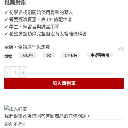
推薦對象
範
圍：
✔ 初學者或剛開始使用肩墊的琴友
NT$300
✔ 需要經濟實惠、高 CP 值配件者
到
✔ 學生、練習者與課堂用琴
NT$400
✔ 希望肩墊功能完整但沒有太複雜機構者
全店，全館滿千免運費
清除
4/4.3/4
1/2
1/4-1/16
中提琴專用
型號
KPE-小提琴/中提琴肩墊 數量
加入購物車
我們很樂意為您回答有關商品的任何問題。
貨號:
不提供