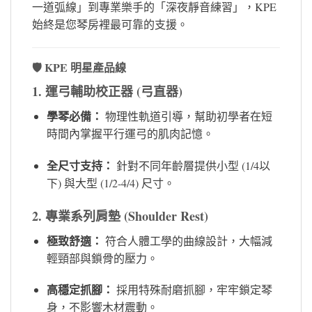
一道弧線」到專業樂手的「深夜靜音練習」，KPE
始終是您琴房裡最可靠的支援。
🛡️ KPE 明星產品線
1. 運弓輔助校正器 (弓直器)
學琴必備：
物理性軌道引導，幫助初學者在短
時間內掌握平行運弓的肌肉記憶。
全尺寸支持：
針對不同年齡層提供小型 (1/4以
下) 與大型 (1/2-4/4) 尺寸。
2. 專業系列肩墊 (Shoulder Rest)
極致舒適：
符合人體工學的曲線設計，大幅減
輕頸部與鎖骨的壓力。
高穩定抓腳：
採用特殊耐磨抓腳，牢牢鎖定琴
身，不影響木材震動。