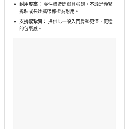
耐用度高：
零件構造簡單且強韌，不論是頻繁
拆裝或長途攜帶都極為耐用。
支撐感紮實：
提供比一般入門肩墊更深、更穩
的包裹感。