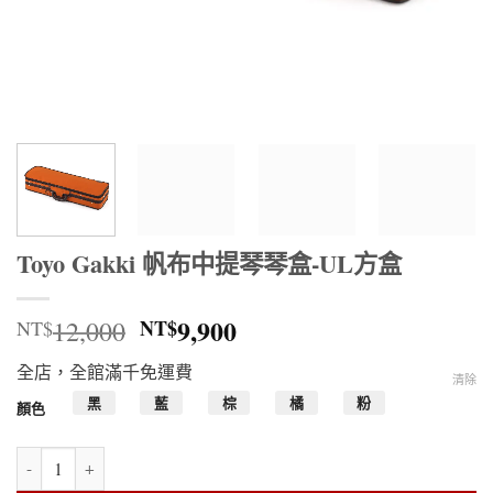
Toyo Gakki 帆布中提琴琴盒-UL方盒
原
目
9,900
12,000
NT$
NT$
始
前
全店，全館滿千免運費
價
價
清除
格：
格：
黑
藍
棕
橘
粉
顏色
NT$12,000。
NT$9,900。
Toyo Gakki 帆布中提琴琴盒-UL方盒 數量