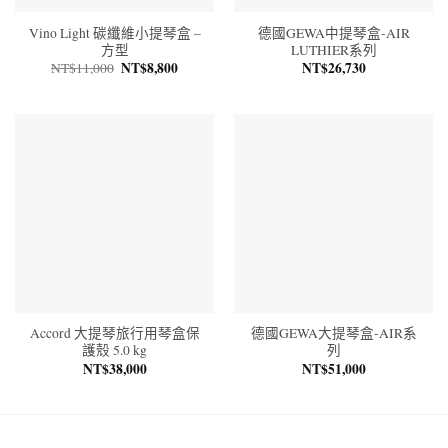
Vino Light 碳纖維小提琴盒 –
德國GEWA中提琴盒-AIR
方型
LUTHIER系列
原
NT$
8,800
目
NT$
26,730
NT$
11,000
始
前
價
價
格：
格：
NT$11,000。
NT$8,800。
Accord 大提琴旅行用琴盒保
德國GEWA大提琴盒-AIR系
護殼 5.0 kg
列
NT$
38,000
NT$
51,000