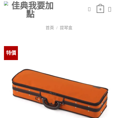
Skip
0
to
content
首頁
/
提琴盒
特價