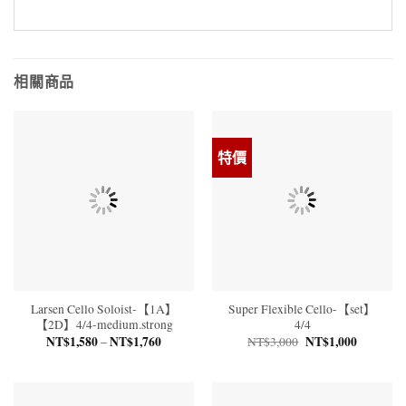
相關商品
特價
Larsen Cello Soloist-【1A】
Super Flexible Cello-【set】
【2D】4/4-medium.strong
4/4
NT$
1,580
NT$
1,760
價
原
NT$
1,000
目
–
NT$
3,000
格
始
前
範
價
價
圍：
格：
格：
NT$1,580
NT$3,000。
NT$1,00
到