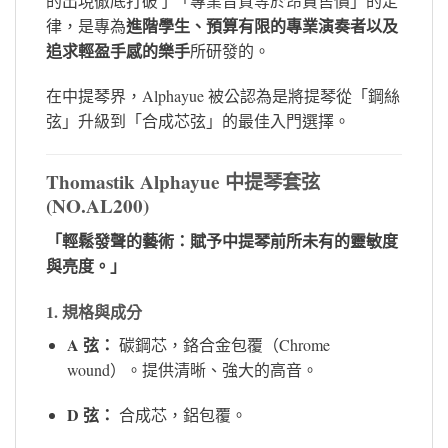
的出現徹底打破了「專業音質等於昂貴售價」的定
進階學生、預算有限的專業演奏者以及
律，是專為
追求輕盈手感的樂手
所研發的。
在中提琴界，Alphayue 被公認為是將提琴從「鋼絲
弦」升級到「合成芯弦」的最佳入門選擇。
Thomastik Alphayue 中提琴套弦
(NO.AL200)
「輕鬆發聲的藝術：賦予中提琴前所未有的靈敏度
與亮度。」
1. 規格與成分
A 弦：
碳鋼芯，鉻合金包覆（Chrome
wound）。提供清晰、強大的高音。
D 弦：
合成芯，鋁包覆。