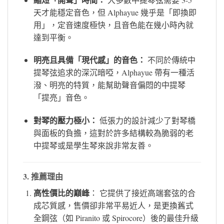
天才能穩定音色，但 Alphayue 幾乎是「即換即
用」，定音速度極快，且音色能在幾小時內就
達到平衡。
明亮且具備「現代感」的音色：
不同於傳統中
提琴弦追求的深沉暗啞，Alphayue 帶有一種活
潑、明亮的特質，能幫助聲音偏悶的中提琴
「提亮」音色。
對琴的壓力極小：
低張力的設計減少了對琴橋
與面板的負擔，這對於許多結構較為脆弱的老
中提琴或是學生琴來說非常友善。
3. 推薦理由
高性價比的巔峰
： 它提供了接近高端套弦的合
成芯質感，售價卻非常平易近人，是更換舊式
全鋼弦（如 Piranito 或 Spirocore）後的最佳升級