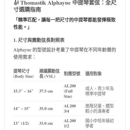
🎻 Thomastik Alphayue 中提琴套弦：全尺
寸選購指南
「精準匹配，讓每一把尺寸的中提琴都能發揮極致
性能。」
1. 尺寸與震動弦長對照表
Alphayue 的型號設計考量了中提琴在不同年齡層的
使用需求：
提琴尺寸
建議震動弦
對應型號
適用對象
(Body Size)
長 (VSL)
AL200
成人、青少年及
15.3″ – 16″
37.5 cm
(Full
標準中提琴
Size)
AL200
進階兒童、體型
14″ – 15″
35.0 cm
3/4
較小的演奏者
AL200
國小中低年級初
13″ (1/2)
33.0 cm
1/2
學者