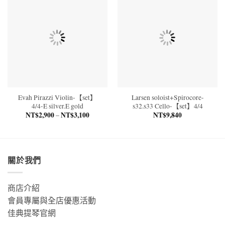
NT$1,760
Evah Pirazzi Violin-【set】
Larsen soloist+Spirocore-
4/4-E silver.E gold
s32.s33 Cello-【set】4/4
NT$
2,900
NT$
3,100
價
NT$
9,840
–
格
範
圍：
NT$2,900
到
NT$3,100
關於我們
商店介紹
會員專屬與全店優惠活動
佳典提琴官網