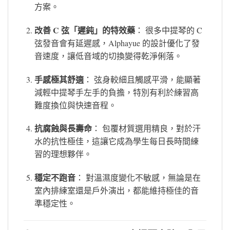
方案。
改善 C 弦「遲鈍」的特效藥
： 很多中提琴的 C
弦發音會有延遲感，Alphayue 的設計優化了發
音速度，讓低音域的切換變得乾淨俐落。
手感極其舒適
： 弦身較細且觸感平滑，能顯著
減輕中提琴手左手的負擔，特別有利於練習高
難度換位與快速音程。
抗腐蝕與長壽命
： 包覆材質選用精良，對於汗
水的抗性極佳，這讓它成為學生每日長時間練
習的理想夥伴。
穩定不跑音
： 對溫濕度變化不敏感，無論是在
室內排練室還是戶外演出，都能維持極佳的音
準穩定性。