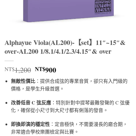
Alphayue Viola(AL200)-【set】11″~15″&
over-AL200 1/8.1/4.1/2.3/4.15″& over
原
目
900
1,200
NT$
NT$
始
前
無敵性價比
：提供合成弦的專業音質，卻只有入門級的
價
價
價格，是學生升級首選。
格：
格：
NT$1,200。
NT$900。
改善低音 C 弦反應
：特別針對中提琴最難發聲的 C 弦優
化，確保從小尺寸到大尺寸都有俐落的發音。
即換即演的穩定性
：定音極快，不需要漫長的磨合期，
非常適合學校樂團檢定與比賽。