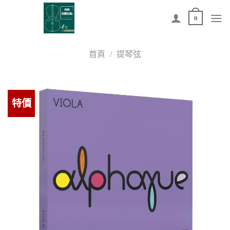
Skip
0
to
content
首頁
/
提琴弦
特價