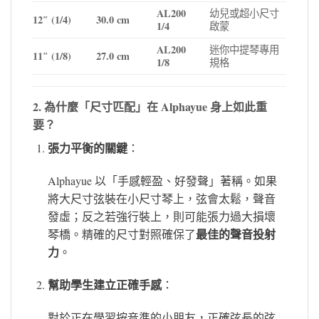
AL200
幼兒或超小尺寸
12″ (1/4)
30.0 cm
1/4
啟蒙
AL200
迷你中提琴專用
11″ (1/8)
27.0 cm
1/8
規格
2. 為什麼「尺寸匹配」在 Alphayue 身上如此重
要？
張力平衡的關鍵
：
Alphayue 以「手感輕盈、好發聲」著稱。如果
將大尺寸弦裝在小尺寸琴上，弦會太鬆，聲音
發虛；反之若強行裝上，則可能張力過大損壞
最佳的聲音投射
琴橋。精確的尺寸對照確保了
力
。
幫助學生建立正確手感
：
對於正在學習按音準的小朋友，正確弦長的弦