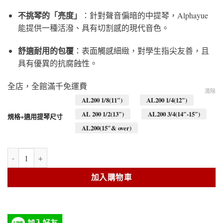
不挑琴的「亮度」
：針對聲音偏暗的中提琴，Alphayue
能提供一種活潑、具有切割感的現代音色。
舒適耐用的包覆
：表面觸感細緻，對學生指尖友善，且
具有優異的抗腐蝕性。
全店，全館滿千免運費
清除
AL200 1/8(11″)
AL200 1/4(12″)
AL 200 1/2(13″)
AL200 3/4(14″-15″)
規格+適用提琴尺寸
AL200(15″& over)
Alphayue Viola(AL200)-【set】11″~15″& over-AL200 1/8.1/4.1/2.3/4
加入購物車