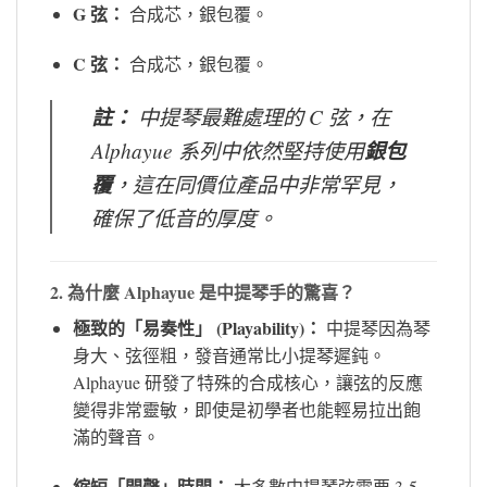
G 弦：
合成芯，銀包覆。
C 弦：
合成芯，銀包覆。
註：
中提琴最難處理的 C 弦，在
Alphayue 系列中依然堅持使用
銀包
覆
，這在同價位產品中非常罕見，
確保了低音的厚度。
2. 為什麼 Alphayue 是中提琴手的驚喜？
極致的「易奏性」 (Playability)：
中提琴因為琴
身大、弦徑粗，發音通常比小提琴遲鈍。
Alphayue 研發了特殊的合成核心，讓弦的反應
變得非常靈敏，即使是初學者也能輕易拉出飽
滿的聲音。
縮短「開聲」時間：
大多數中提琴弦需要 3-5