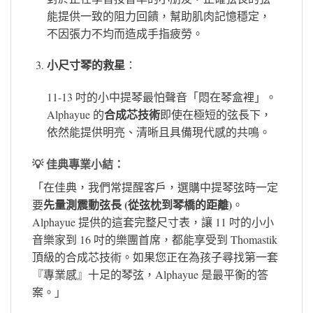
能提供一致的阻力回饋，幫助肌肉記憶穩定，
不因張力不均而造成手指疲勞。
小尺寸琴的救星
：
11-13 吋的小中提琴最怕聲音「悶在琴盒裡」。
合成芯技術
Alphayue 的
即使在極短的弦長下，
依然能提供明亮、清晰且具備現代感的共鳴。
💡 佳典專業小結：
「在佳典，我們常提醒客戶，選購中提琴弦時一定
先量測震動弦長 (從弦枕到琴橋的距離)
要
。
Alphayue 提供的這套完整尺寸表，讓 11 吋的小小
音樂家到 16 吋的樂團首席，都能享受到 Thomastik
頂級的合成芯技術。如果您正在為孩子尋找第一套
『專業感』十足的琴弦，Alphayue 是最平衡的答
案。」