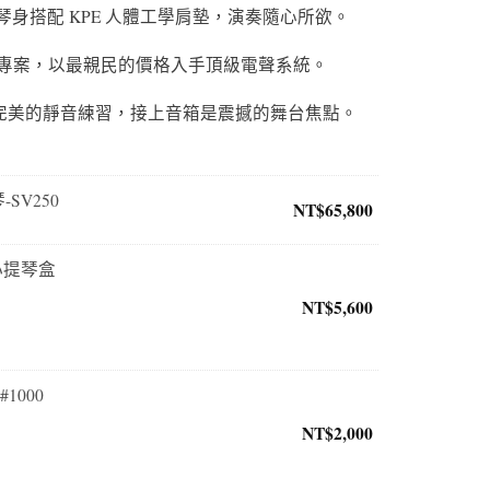
輕量琴身搭配 KPE 人體工學肩墊，演奏隨心所欲。
專案，以最親民的價格入手頂級電聲系統。
完美的靜音練習，接上音箱是震撼的舞台焦點。
-SV250
NT$
65,800
輕小提琴盒
NT$
5,600
1000
NT$
2,000