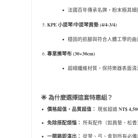
法國百年傳承名牌，粉末極其細
KPE 小提琴/中提琴肩墊 (4/4-3/4)
穩固的抓腳與符合人體工學的曲
專業擦琴布 (30×30cm)
超細纖維材質，保持樂器表面清
🌟 為什麼選擇這套特惠組？
價格超值，品質超值：
NT$ 4,50
現省超過
免除搭配煩惱：
所有配件（如肩墊、松香）
一開箱即演出：
從琴、弓、盒到所有必備