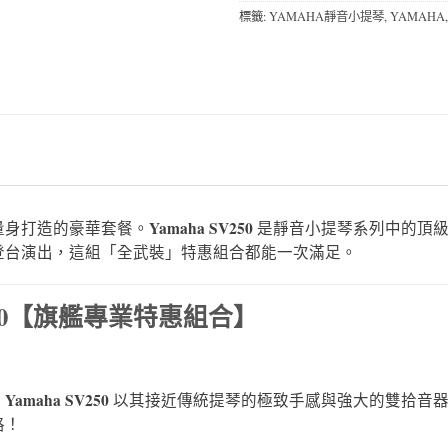
標籤:
YAMAHA靜音小提琴
,
YAMAHA
Yamaha SV250
量身打造的豪華套餐。
是靜音小提琴系列中的頂級
登台演出，這組「全武裝」特惠組合都能一次滿足。
V250【旗艦專業特惠組合】
」
Yamaha SV250
。
以其接近傳統提琴的極致手感與強大的雙拾音器
格！