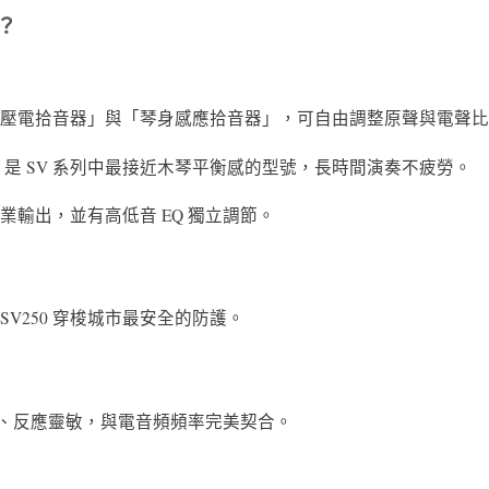
？
壓電拾音器」與「琴身感應拾音器」，可自由調整原聲與電聲比
g，是 SV 系列中最接近木琴平衡感的型號，長時間演奏不疲勞。
業輸出，並有高低音 EQ 獨立調節。
V250 穿梭城市最安全的防護。
、反應靈敏，與電音頻頻率完美契合。