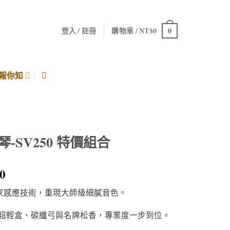
0
登入 / 註冊
購物車 /
NT$
0
報你知
琴-SV250 特價組合
0
 獨家感應技術，重現大師級細膩音色。
L 超輕盒、碳纖弓與名牌松香，專業度一步到位。