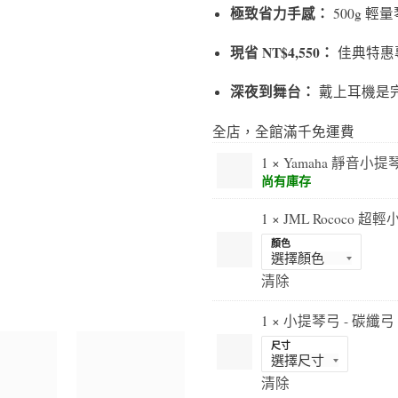
極致省力手感：
500g 
現省 NT$4,550：
佳典特惠
深夜到舞台：
戴上耳機是
全店，全館滿千免運費
1 ×
Yamaha 靜音小提琴
尚有庫存
1 ×
JML Rococo 超
顏色
清除
1 ×
小提琴弓 - 碳纖弓 #
尺寸
清除