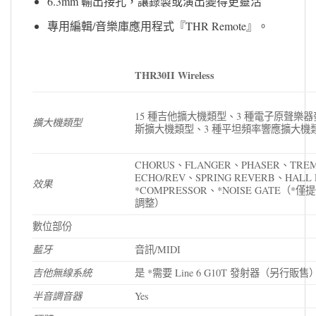
6.3mm 輸出接孔，讓錄製或演出變得更靈活
專用編輯/音樂庫應用程式『THR Remote』。
THR30II Wireless
15 種吉他擴大機類型、3 種電子原聲樂器
擴大機類型
斯擴大機類型、3 種平坦頻率響應擴大機
CHORUS、FLANGER、PHASER、TRE
ECHO/REV、SPRING REVERB、HALL
效果
*COMPRESSOR、*NOISE GATE（
調整）
數位部份
藍牙
音訊/MIDI
吉他無線系統
是 *需要 Line 6 G10T 發射器（另行販售）
半音調音器
Yes