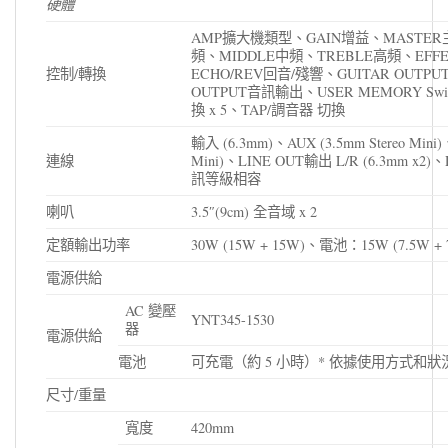
硬體
AMP擴大機類型、GAIN增益、MASTER
頻、MIDDLE中頻、TREBLE高頻、EFF
控制/轉換
ECHO/REV回音/殘響、GUITAR OUTP
OUTPUT音訊輸出、USER MEMORY S
換 x 5、TAP/調音器 切換
輸入 (6.3mm)、AUX (3.5mm Stereo Mini)
連線
Mini)、LINE OUT輸出 L/R (6.3mm x2)、
訊等級相容
喇叭
3.5″(9cm) 全音域 x 2
定額輸出功率
30W (15W + 15W)、電池：15W (7.5W + 
電源供給
AC 變壓
YNT345-1530
器
電源供給
電池
可充電（約 5 小時）* 依據使用方式和
尺寸/重量
寬度
420mm