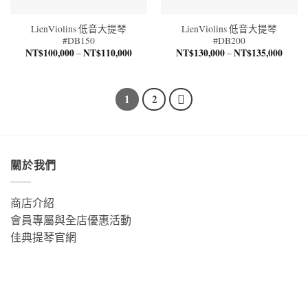
LienViolins 低音大提琴
LienViolins 低音大提琴
#DB150
#DB200
NT$
100,000
NT$
110,000
價
NT$
130,000
NT$
135,000
價
–
–
格
格
範
範
圍：
圍：
NT$100,000
NT$13
到
到
1
2
NT$110,000
NT$13
關於我們
商店介紹
會員專屬與全店優惠活動
佳典提琴官網