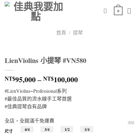
Skip
0
to
content
首頁
/
提琴
LienViolins 小提琴 #VN580
價
95,000
–
100,000
NT$
NT$
格
#LienViolins~Professional系列
範
#最佳品質的流水線手工琴首選
圍：
#佳典提琴自有品牌
NT$95,000
到
全店，全館滿千免運費
NT$100,000
清除
4/4
3/4
1/2
1/4
尺寸