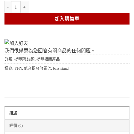
YHY 低音提琴放置架 GT-506 數量
加入購物車
我們很樂意為您回答有關商品的任何問題。
分類:
提琴架.譜架
,
提琴相關產品
標籤:
YHY
,
低音提琴放置架
,
bass stand
描述
評價 (0)