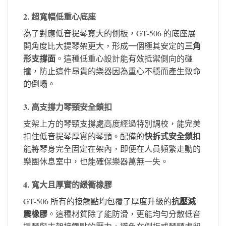
2. 超寬幅低重心底座
為了對應低音提琴寬大的側板，GT-506 的底座展
三角
開角度比大提琴架更大，形成一個極其安定的
形支撐面
。這種低重心設計能有效抵禦側向的碰
撞，防止這件昂貴的樂器因為重心不穩而產生致命
的倒塌。
3. 高支撐力琴頸安全鎖扣
支架上方的琴頸支撐處高度經過特別調校，能完美
快拆式安全鎖扣
扣住低音提琴厚實的琴頸。配備的
能將琴身完全固定在架內，即便在人員頻繁走動的
樂團休息室中，也能確保樂器萬無一失。
4. 寬大且厚實的緩衝橡膠
抗壓減
GT-506 所有的接觸點均包覆了厚度升級的
震橡膠
。這種材質除了能防滑，更能均勻分散低音