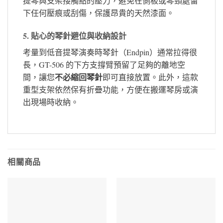
提琴與支架接觸點的壓力，避免在側板或琴頸處留
下任何壓痕或刮傷，保護昂貴的天然漆面。
5. 貼心的琴針避位與收納設計
考量到低音提琴演奏時琴針（Endpin）通常拉得很
長，GT-506 的下方支撐臂預留了足夠的離地空
不必縮回琴針
間，讓您
即可直接放置。此外，這款
重型支架依然保有折疊功能，方便在搬運琴房或演
出現場時收納。
相關商品