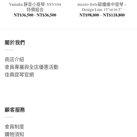
Yamaha 靜音小提琴-YSV104
mezzo-forte碳纖維中提琴 –
特價組合
Design Line 15″or16.5″
NT$
36,500
NT$
36,500
NT$
98,000
NT$
118,800
價
-
–
格
範
圍：
NT$98
到
NT$11
關於我們
商店介紹
會員專屬與全店優惠活動
佳典提琴官網
顧客服務
會員制度
購物須知