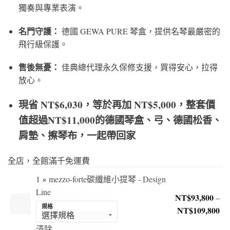
獨奏與專業表演。
名門守護：
德國 GEWA PURE 琴盒，提供名琴最嚴密的
飛行級保護。
售後無憂：
佳典總代理永久保修支援，買得安心，拉得
放心。
現省 NT$6,030，等於再加 NT$5,000，整套價
值超過NT$11,000的德國琴盒、弓、德國松香、
肩墊、擦琴布，一起帶回家
全店，全館滿千免運費
1 ×
mezzo-forte碳纖維小提琴 - Design
Line
NT$
93,800
–
規格
NT$
109,800
價
格
清除