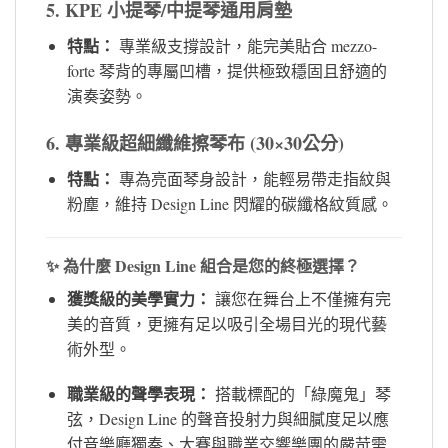
5. KPE 小提琴/中提琴通用肩墊
特點：
專業級支撐設計，能完美貼合 mezzo-
forte 琴背的專屬凹槽，提供極致穩固且舒適的
演奏姿勢。
6. 專業級超細纖維擦琴布 (30×30公分)
特點：
專為亮面琴身設計，能輕易帶走指紋與
粉塵，維持 Design Line 閃耀的碳纖格紋質感。
✨ 為什麼 Design Line 組合是您的終極選擇？
獲獎級的美學實力：
讓您在舞台上不僅擁有完
美的音質，更擁有足以吸引全場目光的現代藝
術外型。
職業級的聲學表現：
搭載標配的「綠魔鬼」琴
弦，Design Line 的聲音投射力與細膩度足以應
付音樂廳獨奏、大賽與職業交響樂團的嚴苛需