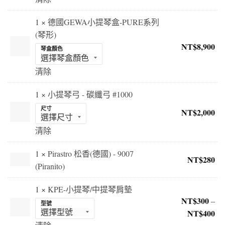
範
圍
1 ×
德國GEWA小提琴盒-PURE系列
NT
(琴形)
到
NT$
8,900
琴盒顏色
NT
清除
1 ×
小提琴弓 - 碳纖弓 #1000
尺寸
NT$
2,000
清除
1 ×
Pirastro 松香(德國) - 9007
NT$
280
(Piranito)
1 ×
KPE-小提琴/中提琴肩墊
NT$
300
–
型號
NT$
400
價