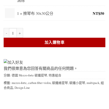
清除
格
範
圍
NT$
50
1 ×
擦琴布 30x30公分
NT
到
mezzo-forte碳纖維小提琴 - Design Line 特價組合 數量
NT
加入購物車
我們很樂意為您回答有關商品的任何問題。
分類:
德國 Mezzo-forte 碳纖提琴
,
特惠組合
標籤:
mezzo-forte
,
carbon fiber violin
,
碳纖維提琴
,
碳纖小提琴
,
multipack
,
組
合商品
,
Design Line