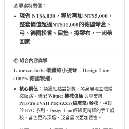
💰 專案特惠價：
現省 NT$6,030，等於再加 NT$5,000，
整套價值超過NT$11,000的德國琴盒、
弓、德國松香、肩墊、擦琴布，一起帶
回家
📦 組合內容詳解
1. mezzo-forte 碳纖維小提琴 – Design Line
(100% 德國製造)
核心價值：
榮獲紅點設計獎，琴身展現立體編
Wittner 機械弦栓
織紋路。標配
與專業級
Pirastro EVAH PIRAZZI (綠魔鬼) 琴弦
。相較
於 EVO 系列，Design Line 經過更精細的手工調
校，音色更為深邃、泛音層次更加豐富。