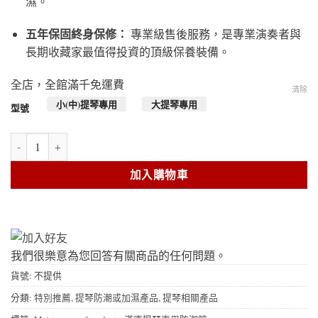
濕。
五年保固終身保修：
專業級售後服務，是專業演奏者與
長期收藏家最值得投資的頂級保養裝備。
全店，全館滿千免運費
清除
小(中)提琴專用
大提琴專用
型號
美陽®提琴專用防朝櫃（漢唐科技樂器恆濕櫃） 數量
加入購物車
我們很樂意為您回答有關商品的任何問題。
貨號:
不提供
分類:
特別推薦
,
提琴防潮或加濕產品
,
提琴相關產品