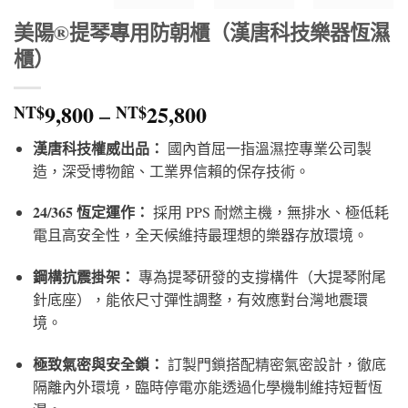
美陽®提琴專用防朝櫃（漢唐科技樂器恆濕
櫃）
價
9,800
–
25,800
NT$
NT$
格
漢唐科技權威出品：
國內首屈一指溫濕控專業公司製
範
造，深受博物館、工業界信賴的保存技術。
圍：
NT$9,800
24/365 恆定運作：
採用 PPS 耐燃主機，無排水、極低耗
到
電且高安全性，全天候維持最理想的樂器存放環境。
NT$25,800
鋼構抗震掛架：
專為提琴研發的支撐構件（大提琴附尾
針底座），能依尺寸彈性調整，有效應對台灣地震環
境。
極致氣密與安全鎖：
訂製門鎖搭配精密氣密設計，徹底
隔離內外環境，臨時停電亦能透過化學機制維持短暫恆