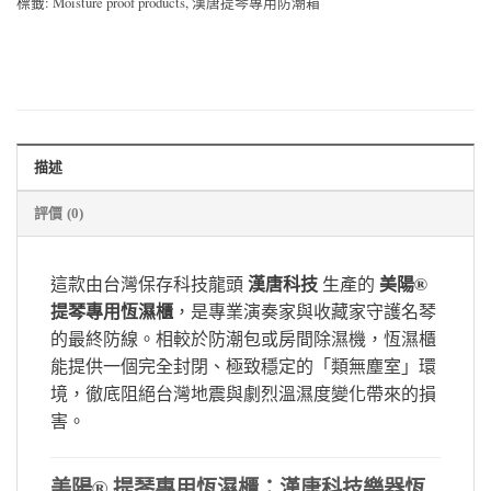
標籤:
Moisture proof products
,
漢唐提琴專用防潮箱
描述
評價 (0)
漢唐科技
美陽®
這款由台灣保存科技龍頭
生產的
提琴專用恆濕櫃
，是專業演奏家與收藏家守護名琴
的最終防線。相較於防潮包或房間除濕機，恆濕櫃
能提供一個完全封閉、極致穩定的「類無塵室」環
境，徹底阻絕台灣地震與劇烈溫濕度變化帶來的損
害。
美陽® 提琴專用恆濕櫃：漢唐科技樂器恆