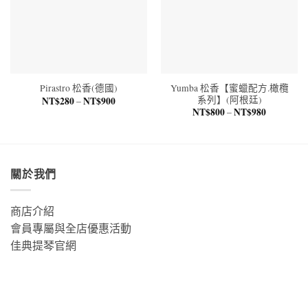
Yumba 松香【蜜蠟配方.橄欖
Pirastro 松香(德國)
系列】(阿根廷)
NT$
280
NT$
900
價
–
格
NT$
800
NT$
980
價
–
範
格
圍：
範
NT$280
圍：
到
NT$800
NT$900
到
NT$980
關於我們
商店介紹
會員專屬與全店優惠活動
佳典提琴官網