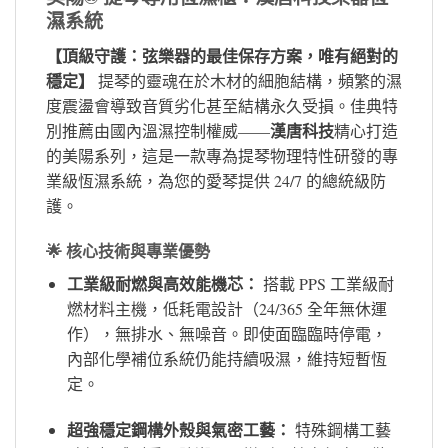
濕系統
【頂級守護：弦樂器的最佳保存方案，唯有絕對的
穩定】
提琴的靈魂在於木材的細胞結構，頻繁的濕
度震盪會導致音質劣化甚至結構永久受損。佳典特
漢唐科技
別推薦由國內溫濕控制權威——
精心打造
的美陽系列，這是一款專為提琴物理特性研發的專
業級恆濕系統，為您的愛琴提供 24/7 的總統級防
護。
🌟 核心技術與專業優勢
工業級耐燃與高效能機芯：
搭載 PPS 工業級耐
燃材料主機，低耗電設計（24/365 全年無休運
作），無排水、無噪音。即使面臨臨時停電，
內部化學補位系統仍能持續吸濕，維持短暫恆
定。
超強穩定鋼構外殼與氣密工藝：
特殊鋼構工藝