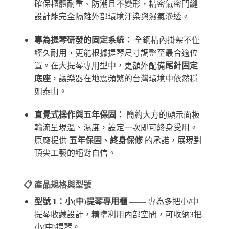
確保櫃體耐重、防潮且不變形，精密氣密門縫
設計能完全隔離外部環境汙染與濕氣滲透。
專為提琴研發的固定系統：
全鋼構內掛架不僅
經久耐用，更能根據提琴尺寸調整至最合適位
尾針固定
置。在大提琴專用型中，更額外配備
底座
，讓樂器在地震頻繁的台灣環境中依然穩
如泰山。
直覺式操作與五年保固：
簡約大方的顯示面板
輪流呈現溫、濕度，設定一次即可終身受用。
五年保固、終身保修
原廠提供
的承諾，展現對
頂尖工藝的絕對自信。
📋 產品規格與型號
型號 1：小(中)提琴專用櫃
—— 專為多把小/中
提琴收藏設計，精準利用內部空間，可收納3把
小(中)提琴。