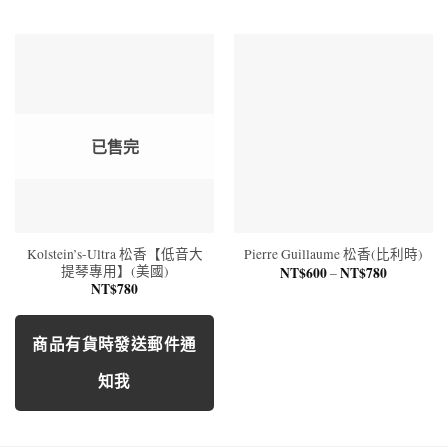
圍：
NT$180
到
NT$350
已售完
Kolstein’s-Ultra 松香【低音大
Pierre Guillaume 松香(比利時)
提琴專用】(美國)
NT$
600
NT$
780
–
價
格
NT$
780
範
圍：
NT$600
到
商品有貨時發送郵件通
NT$780
知我