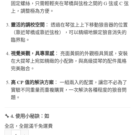
固定螺絲，只需輕輕夾在琴橋與弦栓之間的 G 弦或 C 弦
上，調整極為方便。
靈活的調校空間
： 透過在琴弦上上下移動狼音器的位置
（靠近琴橋或靠近弦栓），可以精細地鎖定狼音消失的
臨界點。
視覺美觀，具專業感
： 亮面黃銅的外觀極具質感，安裝
在大提琴上宛如精緻的小配飾，與高級提琴的配件風格
完美融合。
高 CP 值的解決方案
： 一組兩入的配置，讓您不必為了
實驗不同重量而重複購買，一次解決各種程度的狼音問
題。
🔧 4. 使用小秘訣：如
全店，全館滿千免運費
KPE狼音器-鈕扣型 數量