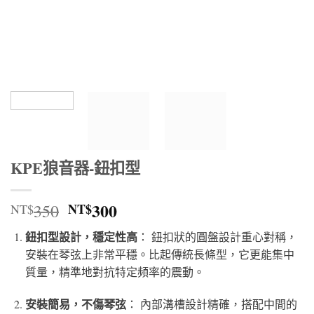
KPE狼音器-鈕扣型
原
300
目
350
NT$
NT$
始
前
鈕扣型設計，穩定性高
： 鈕扣狀的圓盤設計重心對稱，
價
價
安裝在琴弦上非常平穩。比起傳統長條型，它更能集中
格：
格：
質量，精準地對抗特定頻率的震動。
NT$350。
NT$300。
安裝簡易，不傷琴弦
： 內部溝槽設計精確，搭配中間的