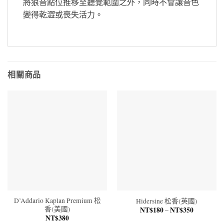
將狼音點位推移至聽覺範圍之外，同時不會讓音色
變得乾澀或喪失活力。
相關商品
D’Addario Kaplan Premium 松
Hidersine 松香(英國)
香(美國)
NT$
180
NT$
350
–
價
格
NT$
380
範