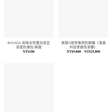
BOVEDA 高吸水性雙向恆定
美陽®提琴專用防朝櫃（漢唐
濕度防潮包/美國
科技樂器恆濕櫃）
NT$
180
NT$
9,800
NT$
25,800
價
–
格
範
圍：
NT$9,8
到
NT$25,