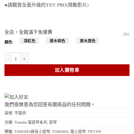
●請觀賞全面升級的YEV PRO(限動影片)
全店，全館滿千免運費
清除
深紅色
原木棕色
原木黑色
顏色
Yamaha 電子小提琴五弦版本-YEV105 PRO 數量
加入購物車
我們很樂意為您回答有關商品的任何問題。
貨號:
不提供
分類:
Yamaha 電提琴系列
,
提琴
標籤:
YAMAHA靜音小提琴
,
YAMAHA
,
電小提琴
,
YEV104