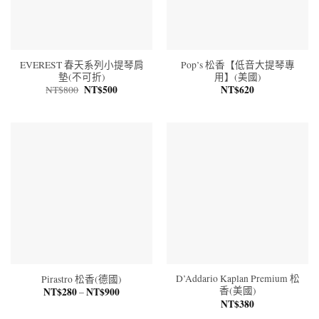
EVEREST 春天系列小提琴肩
Pop’s 松香【低音大提琴專
墊(不可折)
用】(美國)
原
NT$
500
目
NT$
620
NT$
800
始
前
價
價
格：
格：
NT$800。
NT$500。
D’Addario Kaplan Premium 松
Pirastro 松香(德國)
香(美國)
NT$
280
NT$
900
價
–
格
NT$
380
範