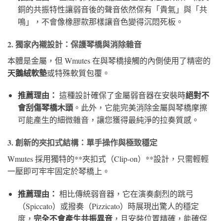
銅的共振特性讓弱音後的聲音依然保有「貴氣」與「共
鳴」，不會像橡膠款那樣讓音色變得沉悶死板。
2. 獨家內襯設計：保護琴橋與消除雜音
本體是金屬，但 Wmutes 在與琴橋接觸的內側使用了精密的
天鵝絨軟墊
或特殊軟質包覆。
推薦理由：
絕對不
這種設計確保了金屬弱音器在安裝時
會刮傷琴橋木頭
。此外，它能完美消除金屬與琴橋摩擦
可能產生的細微雜音，讓您獲得最純淨的拉奏質感。
3. 創新的夾扣式結構：單手操作與極致穩定
Wmutes 採用獨特的**夾扣式（Clip-on）**設計，只需輕輕
一壓即可牢牢固定於琴橋上。
推薦理由：
相比傳統弱音器，它在演奏劇烈的跳弓
（Spiccato）或撥奏（Pizzicato）時展現出驚人的穩定
完全不會產生共振異音
度，
，且安裝位置精確，能確保