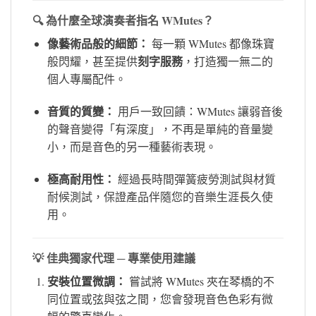
🔍 為什麼全球演奏者指名 WMutes？
像藝術品般的細節：
每一顆 WMutes 都像珠寶
刻字服務
般閃耀，甚至提供
，打造獨一無二的
個人專屬配件。
音質的質變：
用戶一致回饋：WMutes 讓弱音後
的聲音變得「有深度」，不再是單純的音量變
小，而是音色的另一種藝術表現。
極高耐用性：
經過長時間彈簧疲勞測試與材質
耐候測試，保證產品伴隨您的音樂生涯長久使
用。
💡 佳典獨家代理 ─ 專業使用建議
安裝位置微調：
嘗試將 WMutes 夾在琴橋的不
同位置或弦與弦之間，您會發現音色色彩有微