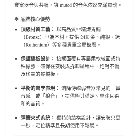
豐富泛音與共鳴，讓 muted 的音色依然充滿靈魂。
🌟 品牌核心優勢
頂級材質工藝：
以高品質**精煉青銅
（Bronze）**為基材，提供 24K 金、純銀、銠
（Ruthenium）等多種貴重金屬鍍層。
保護橋板設計：
接觸面覆有專屬柔軟絨面或特
殊橡膠，確保在安裝與拆卸過程中，絕對不傷
及珍貴的琴橋板。
平衡的聲學表現：
消除傳統弱音器常見的「鼻
音感」或「狼音」，提供極其穩定、專注且柔
和的音質。
彈簧夾式系統：
獨特的結構設計，讓安裝只需
一秒，定位精準且長期使用不鬆脫。