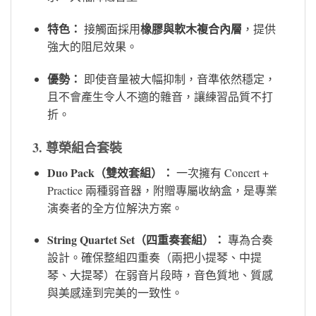
特色：
橡膠與軟木複合內層
接觸面採用
，提供
強大的阻尼效果。
優勢：
即使音量被大幅抑制，音準依然穩定，
且不會產生令人不適的雜音，讓練習品質不打
折。
3. 尊榮組合套裝
Duo Pack（雙效套組）：
一次擁有 Concert +
Practice 兩種弱音器，附贈專屬收納盒，是專業
演奏者的全方位解決方案。
String Quartet Set（四重奏套組）：
專為合奏
設計。確保整組四重奏（兩把小提琴、中提
琴、大提琴）在弱音片段時，音色質地、質感
與美感達到完美的一致性。