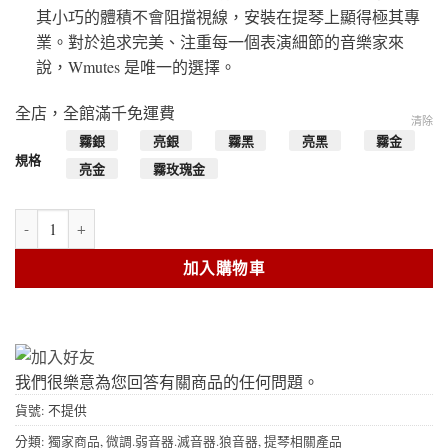
其小巧的體積不會阻擋視線，安裝在提琴上顯得極其專
業。對於追求完美、注重每一個表演細節的音樂家來
說，Wmutes 是唯一的選擇。
全店，全館滿千免運費
清除
霧銀
亮銀
霧黑
亮黑
霧金
規格
亮金
霧玫瑰金
Wmutes 弱音器(西班牙進口)-小提琴 數量
加入購物車
我們很樂意為您回答有關商品的任何問題。
貨號:
不提供
分類:
獨家商品
,
微調.弱音器.滅音器.狼音器
,
提琴相關產品