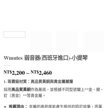
Wmutes 弱音器(西班牙進口)-小提琴
價
2,200
–
2,460
NT$
NT$
格
1. 珠寶級材質：高品質黃銅與貴金屬鍍層
範
圍：
高品質黃銅
採用
作為基底，並根據不同型號鍍上**金、銀、
NT$2,200
釕（黑金）**等貴金屬。
到
NT$2,460
推薦理由：
金屬的高密度能產生極佳的阻尼效果，而黃