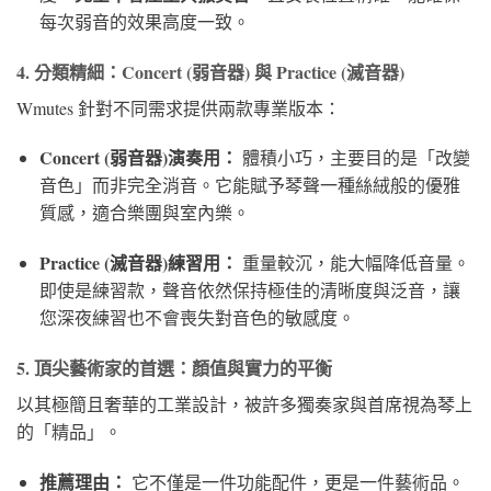
每次弱音的效果高度一致。
4. 分類精細：Concert (弱音器) 與 Practice (滅音器)
Wmutes 針對不同需求提供兩款專業版本：
Concert (弱音器)演奏用：
體積小巧，主要目的是「改變
音色」而非完全消音。它能賦予琴聲一種絲絨般的優雅
質感，適合樂團與室內樂。
Practice (滅音器)練習用：
重量較沉，能大幅降低音量。
即使是練習款，聲音依然保持極佳的清晰度與泛音，讓
您深夜練習也不會喪失對音色的敏感度。
5. 頂尖藝術家的首選：顏值與實力的平衡
以其極簡且奢華的工業設計，被許多獨奏家與首席視為琴上
的「精品」。
推薦理由：
它不僅是一件功能配件，更是一件藝術品。